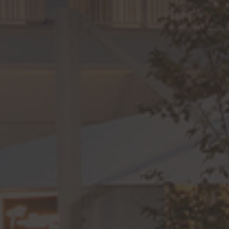
iene utilizzato può
esempio è mantenere
pagine.
o Cookie-Script.com
i cookie dei
ookie di Cookie-
izione
nformazioni su come
che l'utente finale
 per mantenere lo
nformazioni su come
 per mantenere lo
che l'utente finale
al Analytics, che è
ri unici e monitorare
lisi più comunemente
comportamento degli
 per distinguere
sigenze degli utenti.
odo casuale come
 di pagina in un sito
 pubblicitari come
ni e campagne per i