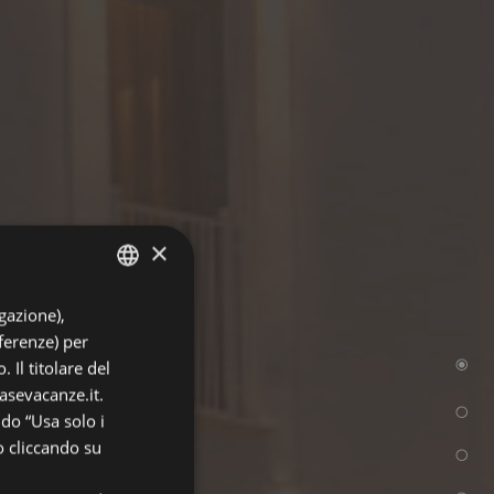
×
igazione),
ITALIAN
eferenze) per
ENGLISH
 Il titolare del
FRENCH
asevacanze.it.
ndo “Usa solo i
GERMAN
o cliccando su