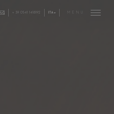
+ 39 0541 1418192
MENU
ITA