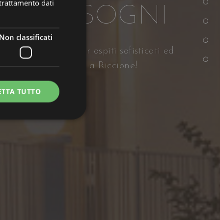
 trattamento dati
À DEI SOGNI
Non classificati
servizi pensati per ospiti sofisticati ed
nce Luxury Residence a Riccione!
ETTA TUTTO
gazione sulle pagine e
b non è in grado di
l linguaggio PHP. Si
zato per mantenere le
e è un numero