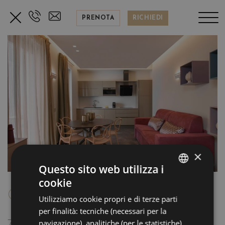
PRENOTA
RICHIEDI
×
Questo sito web utilizza i
cookie
ITALIAN
Q-LUXURY 1439
Utilizziamo cookie propri e di terze parti
ENGLISH
per finalità: tecniche (necessari per la
FRENCH
navigazione), analitiche (per le statistiche)
75mq di puro stile, una bellissima terrazza