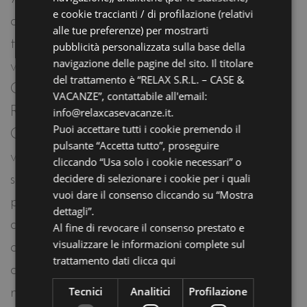
e cookie traccianti / di profilazione (relativi
GERMAN
che affaccia sul giardino della struttura,
alle tue preferenze) per mostrarti
tutta la comodità che meritate per la
pubblicità personalizzata sulla base della
navigazione delle pagine del sito. Il titolare
vostra vacanza a Riccione: benvenuti nel
del trattamento è “RELAX S.R.L. – CASE &
Q-Luxury 1439 del Residence Elegance
VACANZE”, contattabile all'email:
Riccione 4 Stelle.
info@relaxcasevacanze.it.
Puoi accettare tutti i cookie premendo il
Questo quadrilocale è un appartamento
pulsante “Accetta tutto”, proseguire
vacanza con 3 camere da letto e 3 bagni,
cliccando “Usa solo i cookie necessari” o
decidere di selezionare i cookie per i quali
si trova al secondo piano della struttura e
vuoi dare il consenso cliccando su “Mostra
può ospitare fino a 8 persone. È composto
dettagli”.
da un ampio soggiorno con divano letto
Al fine di revocare il consenso prestato e
visualizzare le informazioni complete sul
che si apre sulla terrazza arredata, angolo
trattamento dati
clicca qui
cottura attrezzato, due camere con letto
Tecnici
Analitici
Profilazione
matrimoniale, una camera con letto alla